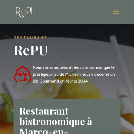
RESTAURANT
R
ē
PU
Nous sommes ravis et fiers d’annoncer que le
prestigieux Guide Michelin nous a décerné un
Bib Gourmand en février 2024.
Restaurant
bistronomique à
Marcq-en-