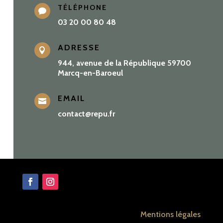
TÉLÉPHONE

03 20 00 80 48
ADRESSE

944, avenue de la République 59700
Marcq-en-Baroeul
EMAIL

contact@repu.fr
Mentions légales